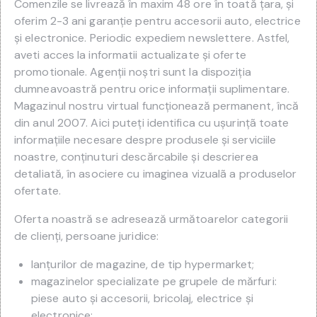
Comenzile se livrează în maxim 48 ore în toată țara, şi
oferim 2-3 ani garanție pentru accesorii auto, electrice
şi electronice. Periodic expediem newslettere. Astfel,
aveti acces la informatii actualizate şi oferte
promotionale. Agenții noştri sunt la dispoziția
dumneavoastră pentru orice informații suplimentare.
Magazinul nostru virtual funcționează permanent, încă
din anul 2007. Aici puteți identifica cu uşurinţã toate
informațiile necesare despre produsele şi serviciile
noastre, conținuturi descărcabile şi descrierea
detaliată, în asociere cu imaginea vizualã a produselor
ofertate.
Oferta noastră se adresează următoarelor categorii
de clienți, persoane juridice:
lanțurilor de magazine, de tip hypermarket;
magazinelor specializate pe grupele de mărfuri:
piese auto și accesorii, bricolaj, electrice și
electronice;