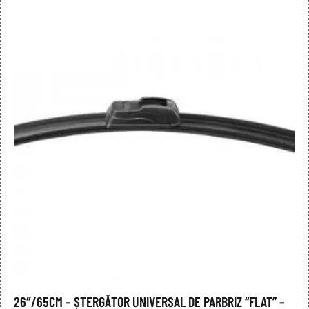
26″/65CM – ȘTERGĂTOR UNIVERSAL DE PARBRIZ “FLAT” –