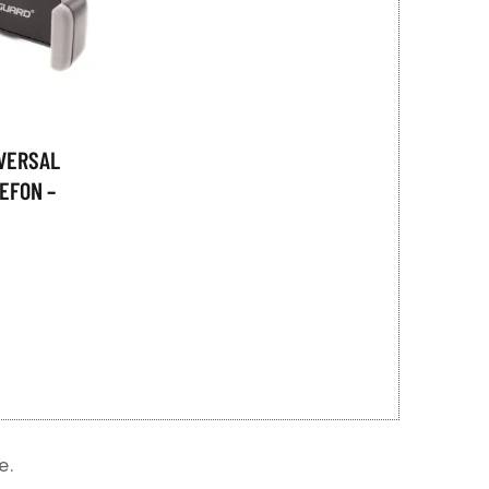
VERSAL
EFON –
e.