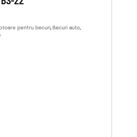
ptoare pentru becuri
,
Becuri auto
,
n