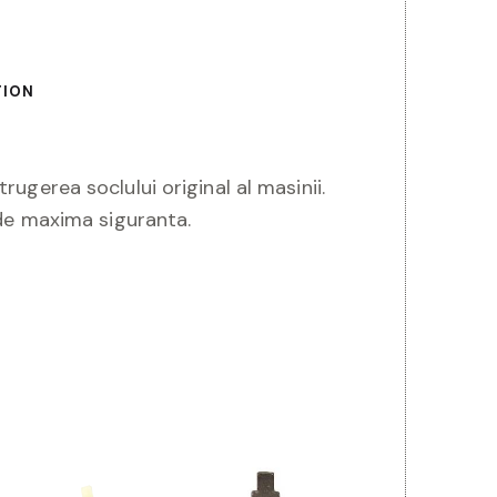
TION
ugerea soclului original al masinii.
 de maxima siguranta.