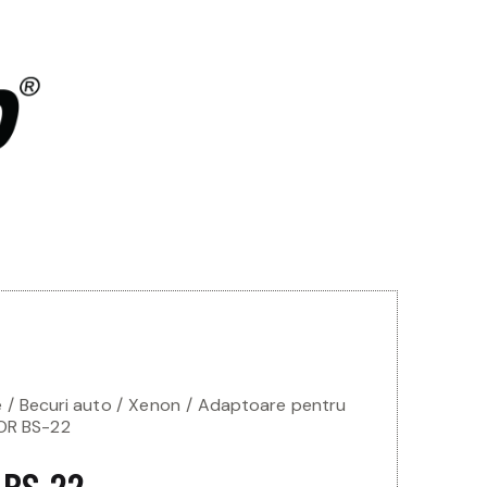
e
Becuri auto
Xenon
Adaptoare pentru
R BS-22
 BS-22