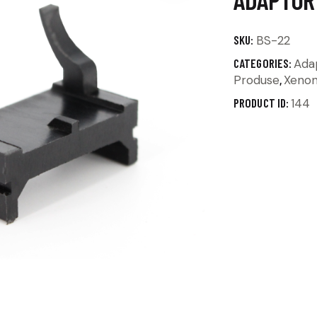
🔍
SKU:
BS-22
CATEGORIES:
Ada
Produse
,
Xeno
PRODUCT ID:
144